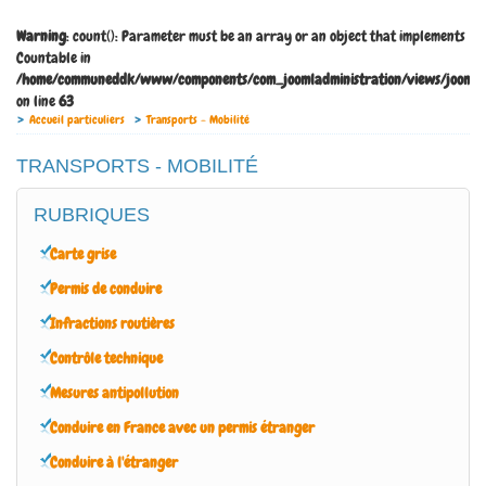
Warning
: count(): Parameter must be an array or an object that implements
Countable in
/home/communeddk/www/components/com_joomladministration/views/joomladm
on line
63
Accueil particuliers
Transports - Mobilité
TRANSPORTS - MOBILITÉ
RUBRIQUES
Carte grise
Permis de conduire
Infractions routières
Contrôle technique
Mesures antipollution
Conduire en France avec un permis étranger
Conduire à l'étranger