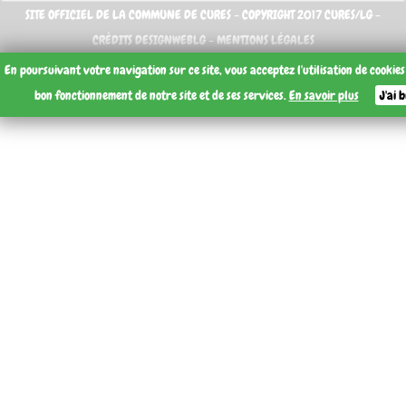
SITE OFFICIEL DE LA COMMUNE DE CURES - COPYRIGHT 2017 CURES/LG -
CRÉDITS DESIGNWEBLG -
MENTIONS LÉGALES
En poursuivant votre navigation sur ce site, vous acceptez l'utilisation de cookie
bon fonctionnement de notre site et de ses services.
En savoir plus
J'ai 