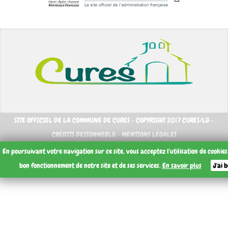
SITE OFFICIEL DE LA COMMUNE DE CURES - COPYRIGHT 2017 CURES/LG -
CRÉDITS DESIGNWEBLG -
MENTIONS LÉGALES
En poursuivant votre navigation sur ce site, vous acceptez l'utilisation de cookie
bon fonctionnement de notre site et de ses services.
En savoir plus
J'ai 