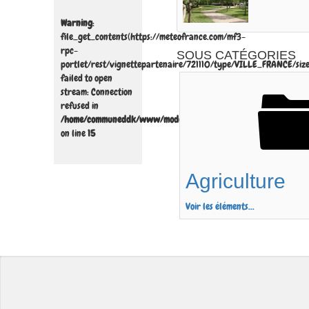
Warning
:
file_get_contents(https://meteofrance.com/mf3-
rpc-
SOUS CATÉGORIES
portlet/rest/vignettepartenaire/721110/type/VILLE_FRANCE/siz
failed to open
stream: Connection
refused in
/home/communeddk/www/modules/mod_meteofrance_vign/mod_m
on line
15
Agriculture
Voir les éléments...