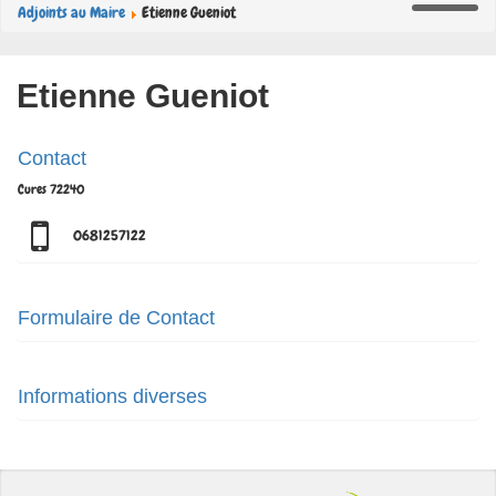
Adjoints au Maire
Etienne Gueniot
Etienne Gueniot
Contact
Cures
72240
0681257122
Formulaire de Contact
Envoyer un e-mail. Tous les champs précédés d'un * sont obligatoires.
Informations diverses
Nom
*
Commission travaux